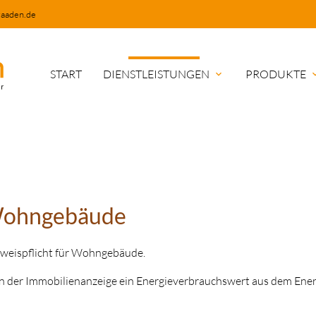
aaden.de
START
DIENSTLEISTUNGEN
PRODUKTE
expand_more
expand
 Wohngebäude
usweispflicht für Wohngebäude.
 in der Immobilienanzeige ein Energieverbrauchswert aus dem Ene