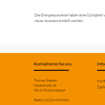
Die Energieausweise haben eine Gültigkeit
neuer Ausweis erstellt werden.
Kontaktieren Sie uns
Inf
Navi
Thomas Staaden
Kont
über
Hauptstraße 34
Zahl
53619 Rheinbreitbach
Telefon: 02224-9889036