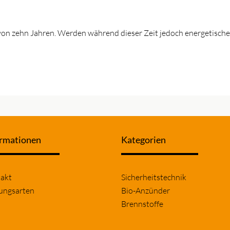
 von zehn Jahren. Werden während dieser Zeit jedoch energetis
ormationen
Kategorien
gation
Navigation
akt
Sicherheitstechnik
springen
überspringen
ungsarten
Bio-Anzünder
Brennstoffe