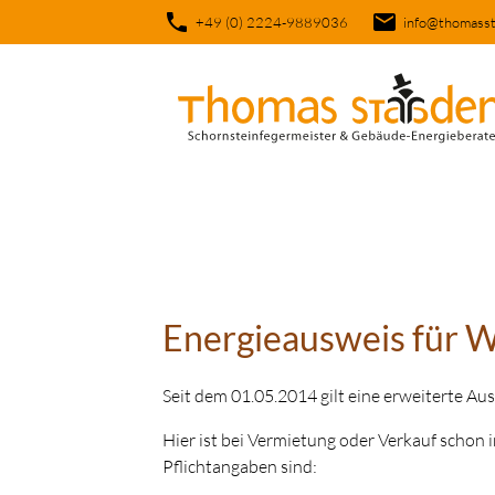
phone
email
+49 (0) 2224-9889036
info@thomasst
Suchbegriffe
Energieausweis für
Seit dem 01.05.2014 gilt eine erweiterte A
Hier ist bei Vermietung oder Verkauf schon
Pflichtangaben sind: