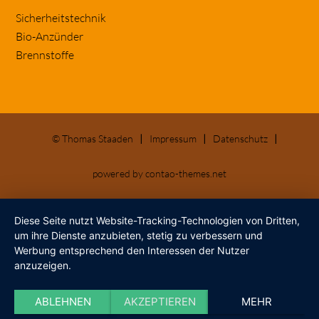
Navigation
Sicherheitstechnik
überspringen
Bio-Anzünder
Brennstoffe
© Thomas Staaden
Impressum
Datenschutz
powered by
contao-themes.net
Diese Seite nutzt Website-Tracking-Technologien von Dritten,
um ihre Dienste anzubieten, stetig zu verbessern und
Werbung entsprechend den Interessen der Nutzer
anzuzeigen.
ABLEHNEN
AKZEPTIEREN
MEHR