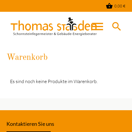
shopping_basket
0,00
€
menu
search
Warenkorb
Suchbegriffe
SUCHEN
Es sind noch keine Produkte im Warenkorb.
Kontaktieren Sie uns