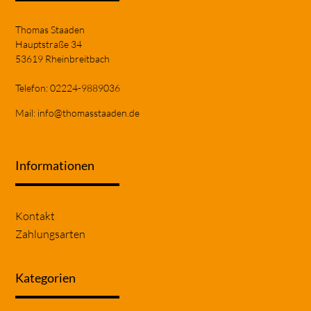
Thomas Staaden
Hauptstraße 34
53619 Rheinbreitbach
Telefon: 02224-9889036
Mail:
info@thomasstaaden.de
Informationen
Navigation
Kontakt
überspringen
Zahlungsarten
Kategorien