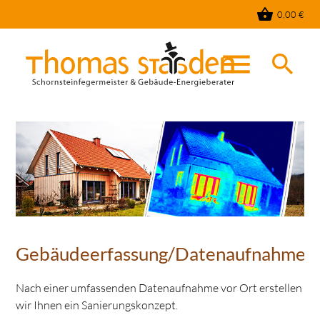
shopping_basket
0,00
€
menu
search
Suchbegriffe
SUCHEN
Gebäudeerfassung/Datenaufnahme
Nach einer umfassenden Datenaufnahme vor Ort erstellen
wir Ihnen ein Sanierungskonzept.