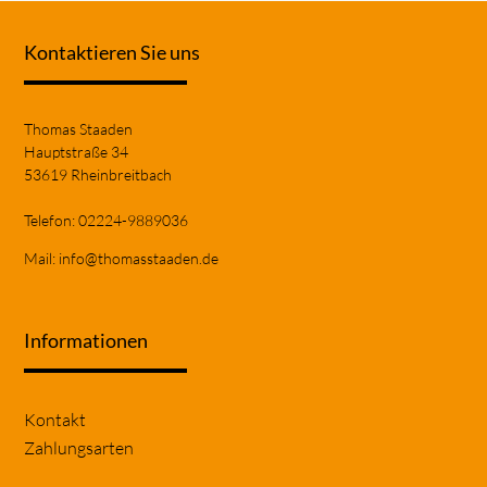
Kontaktieren Sie uns
Thomas Staaden
Hauptstraße 34
53619 Rheinbreitbach
Telefon: 02224-9889036
Mail:
info@thomasstaaden.de
Informationen
Navigation
Kontakt
überspringen
Zahlungsarten